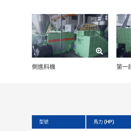
側進料機
第一
型號
馬力 (HP)