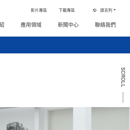
影片專區
下載專區
語言列
紹
應用領域
新聞中心
聯絡我們
式雙螺桿押出機
染色改質
參展經歷
式雙螺桿押出機
水中造粒
高速塑膠染色製粒機
PVC造粒
SCROLL
段型再生製粒機
回收
體薄膜回收製粒機
抽管型材
水洗膜再生製粒機
抽板
向平行式雙螺桿製粒機
雙螺桿管材製造機