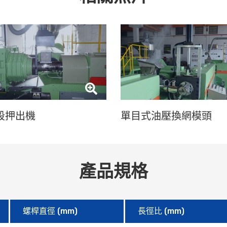
段押出機
單目式油壓換網模頭
產品規格
螺桿直徑 (mm)
長徑比 (mm)