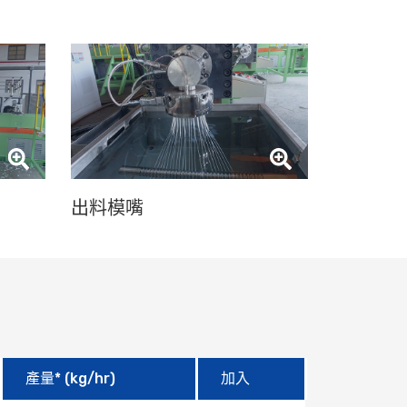
出料模嘴
產量* (kg/hr)
加入