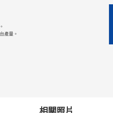
膜。
台產量。
相關照片