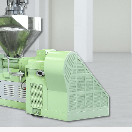
螺桿管材製造機
製板機